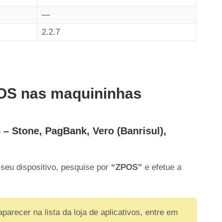
—
2.2.7
POS nas maquininhas
 – Stone, PagBank, Vero (Banrisul),
seu dispositivo, pesquise por
“ZPOS”
e efetue a
aparecer na lista da loja de aplicativos, entre em