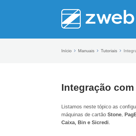
Início
Manuais
Tutoriais
Integ
Integração co
Listamos neste tópico as config
máquinas de cartão
Stone
,
Pag
Caixa, Bin e Sicredi
.