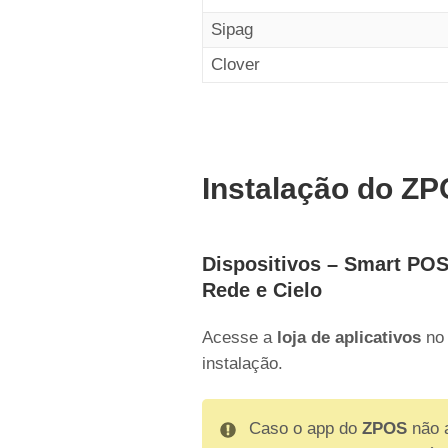
Sipag
Clover
Instalação do Z
Dispositivos – Smart POS
Rede e Cielo
Acesse a
loja de aplicativos
no 
instalação.
Caso o app do
ZPOS
não 