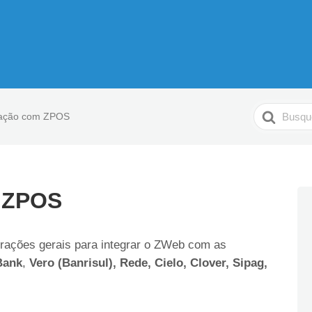
Pesquisar
ração com ZPOS
m ZPOS
urações gerais para integrar o ZWeb com as
Bank
,
Vero (Banrisul), Rede, Cielo, Clover, Sipag,