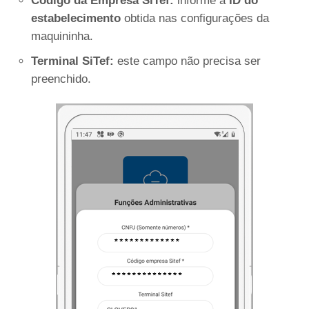
Código da Empresa SiTef:
informe a
ID do
estabelecimento
obtida nas configurações da
maquininha.
Terminal SiTef:
este campo não precisa ser
preenchido.