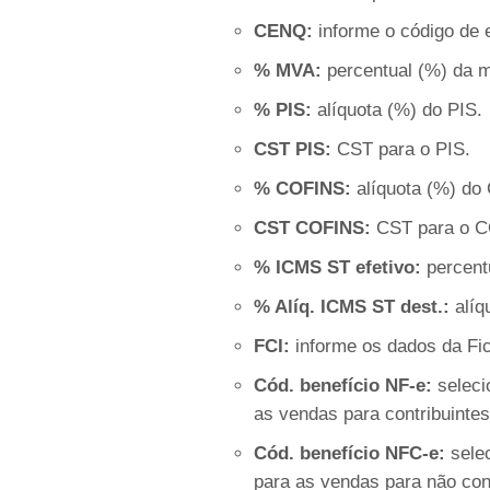
CENQ:
informe o código de 
% MVA:
percentual (%) da 
% PIS:
alíquota (%) do PIS.
CST PIS:
CST para o PIS.
% COFINS:
alíquota (%) do
CST COFINS:
CST para o C
% ICMS ST efetivo:
percent
% Alíq. ICMS ST dest.:
alíq
FCI:
informe os dados da Fi
Cód. benefício NF-e:
selec
as vendas para contribuinte
Cód. benefício NFC-e:
sele
para as vendas para não con