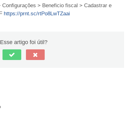
 Configurações > Beneficio fiscal > Cadastrar e
EF
https://prnt.sc/rtPo8LwTZaai
Esse artigo foi útil?
o