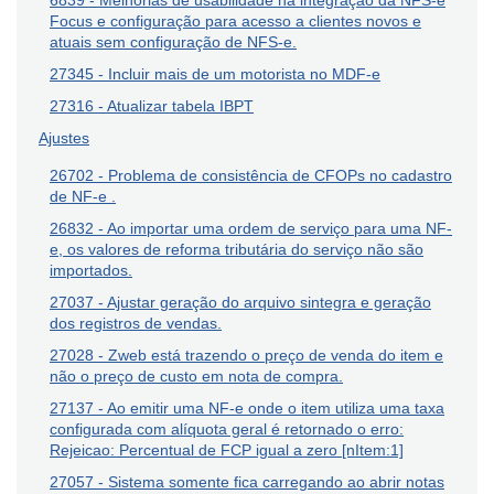
6839 - Melhorias de usabilidade na integração da NFS-e
Focus e configuração para acesso a clientes novos e
atuais sem configuração de NFS-e.
27345 - Incluir mais de um motorista no MDF-e
27316 - Atualizar tabela IBPT
Ajustes
26702 - Problema de consistência de CFOPs no cadastro
de NF-e .
26832 - Ao importar uma ordem de serviço para uma NF-
e, os valores de reforma tributária do serviço não são
importados.
27037 - Ajustar geração do arquivo sintegra e geração
dos registros de vendas.
27028 - Zweb está trazendo o preço de venda do item e
não o preço de custo em nota de compra.
27137 - Ao emitir uma NF-e onde o item utiliza uma taxa
configurada com alíquota geral é retornado o erro:
Rejeicao: Percentual de FCP igual a zero [nItem:1]
27057 - Sistema somente fica carregando ao abrir notas