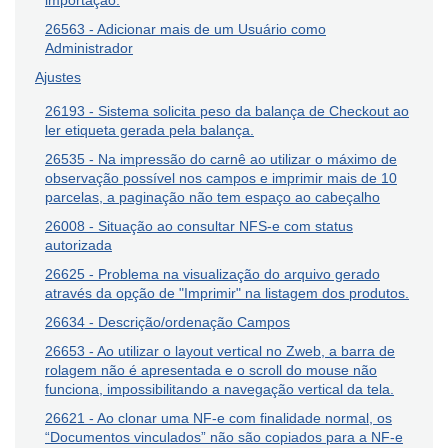
importação.
26563 - Adicionar mais de um Usuário como
Administrador
Ajustes
26193 - Sistema solicita peso da balança de Checkout ao
ler etiqueta gerada pela balança.
26535 - Na impressão do carnê ao utilizar o máximo de
observação possível nos campos e imprimir mais de 10
parcelas, a paginação não tem espaço ao cabeçalho
26008 - Situação ao consultar NFS-e com status
autorizada
26625 - Problema na visualização do arquivo gerado
através da opção de "Imprimir" na listagem dos produtos.
26634 - Descrição/ordenação Campos
26653 - Ao utilizar o layout vertical no Zweb, a barra de
rolagem não é apresentada e o scroll do mouse não
funciona, impossibilitando a navegação vertical da tela.
26621 - Ao clonar uma NF-e com finalidade normal, os
“Documentos vinculados” não são copiados para a NF-e